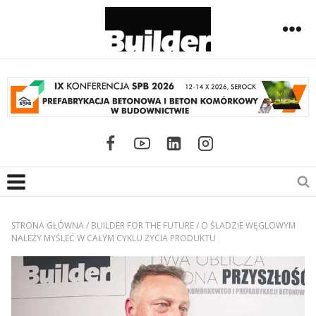
STRONA GŁÓWNA
/
BUILDER FOR THE FUTURE
/
O ŚLADZIE WĘGLOWYM
NALEŻY MYŚLEĆ W CAŁYM CYKLU ŻYCIA PRODUKTU