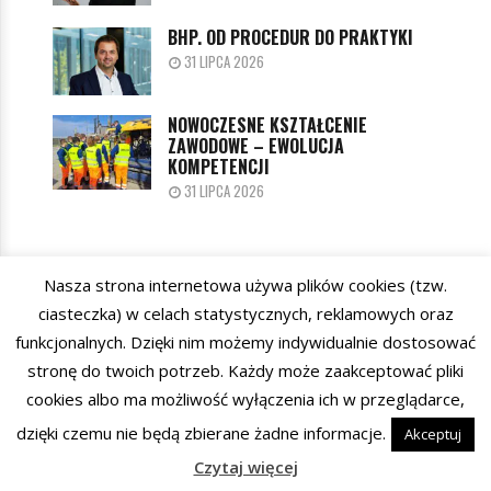
BHP. OD PROCEDUR DO PRAKTYKI
31 LIPCA 2026
NOWOCZESNE KSZTAŁCENIE
ZAWODOWE – EWOLUCJA
KOMPETENCJI
31 LIPCA 2026
Nasza strona internetowa używa plików cookies (tzw.
KATEGORIE
ciasteczka) w celach statystycznych, reklamowych oraz
funkcjonalnych. Dzięki nim możemy indywidualnie dostosować
stronę do twoich potrzeb. Każdy może zaakceptować pliki
cookies albo ma możliwość wyłączenia ich w przeglądarce,
dzięki czemu nie będą zbierane żadne informacje.
Akceptuj
Kontakt
Newsletter
Prywatność
Czytaj więcej