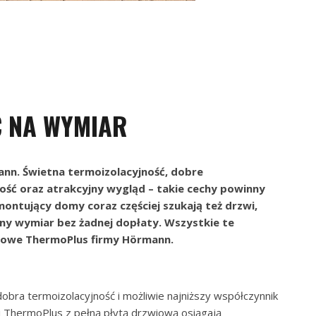
 NA WYMIAR
nn. Świetna termoizolacyjność, dobre
ść oraz atrakcyjny wygląd – takie cechy powinny
montujący domy coraz częściej szukają też drzwi,
ony wymiar bez żadnej dopłaty. Wszystkie te
ściowe ThermoPlus firmy Hörmann.
ra termoizolacyjność i możliwie najniższy współczynnik
wi ThermoPlus z pełną płytą drzwiową osiągają