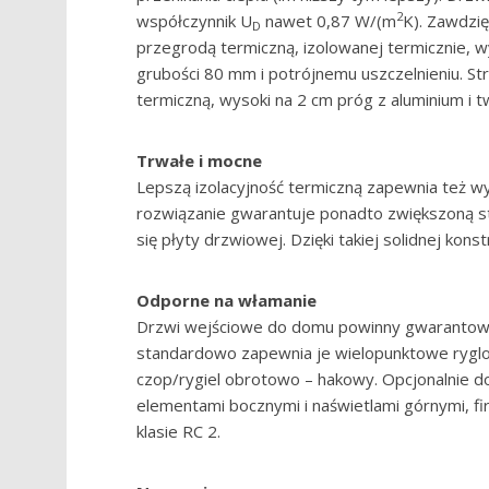
2
współczynnik U
nawet 0,87 W/(m
K). Zawdzię
D
przegrodą termiczną, izolowanej termicznie, w
grubości 80 mm i potrójnemu uszczelnieniu. S
termiczną, wysoki na 2 cm próg z aluminium i
Trwałe i mocne
Lepszą izolacyjność termiczną zapewnia też wy
rozwiązanie gwarantuje ponadto zwiększoną st
się płyty drzwiowej. Dzięki takiej solidnej kons
Odporne na włamanie
Drzwi wejściowe do domu powinny gwarantow
standardowo zapewnia je wielopunktowe rygl
czop/rygiel obrotowo – hakowy. Opcjonalnie d
elementami bocznymi i naświetlami górnymi, 
klasie RC 2.