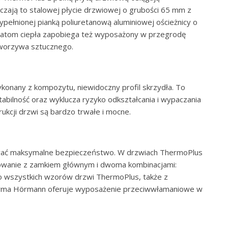
czają to stalowej płycie drzwiowej o grubości 65 mm z
ypełnionej pianką poliuretanową aluminiowej ościeżnicy o
tratom ciepła zapobiega też wyposażony w przegrodę
 tworzywa sztucznego.
konany z kompozytu, niewidoczny profil skrzydła. To
abilność oraz wyklucza ryzyko odkształcania i wypaczania
trukcji drzwi są bardzo trwałe i mocne.
ać maksymalne bezpieczeństwo. W drzwiach ThermoPlus
owanie z zamkiem głównym i dwoma kombinacjami:
o wszystkich wzorów drzwi ThermoPlus, także z
firma Hörmann oferuje wyposażenie przeciwwłamaniowe w