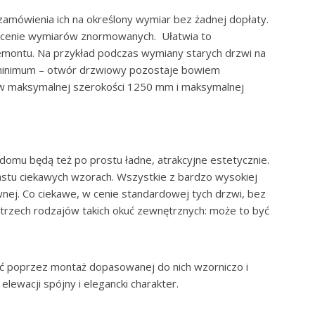
zamówienia ich na określony wymiar bez żadnej dopłaty.
w cenie wymiarów znormowanych. Ułatwia to
emontu. Na przykład podczas wymiany starych drzwi na
 minimum – otwór drzwiowy pozostaje bowiem
 w maksymalnej szerokości 1250 mm i maksymalnej
domu będą też po prostu ładne, atrakcyjne estetycznie.
stu ciekawych wzorach. Wszystkie z bardzo wysokiej
ewnej. Co ciekawe, w cenie standardowej tych drzwi, bez
trzech rodzajów takich okuć zewnętrznych: może to być
ć poprzez montaż dopasowanej do nich wzorniczo i
lewacji spójny i elegancki charakter.