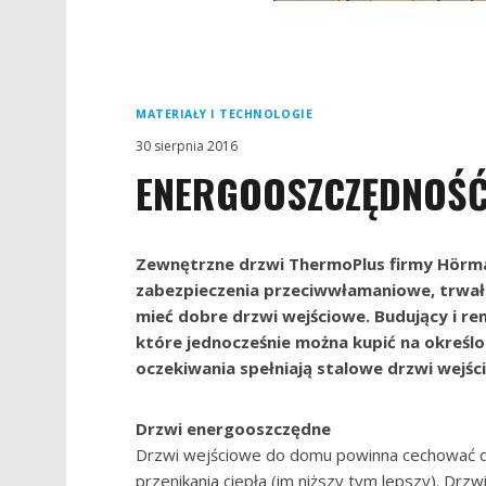
MATERIAŁY I TECHNOLOGIE
30 sierpnia 2016
ENERGOOSZCZĘDNOŚĆ
Zewnętrzne drzwi ThermoPlus firmy Hörma
zabezpieczenia przeciwwłamaniowe, trwało
mieć dobre drzwi wejściowe. Budujący i re
które jednocześnie można kupić na określ
oczekiwania spełniają stalowe drzwi wej
Drzwi energooszczędne
Drzwi wejściowe do domu powinna cechować dob
przenikania ciepła (im niższy tym lepszy). Drz