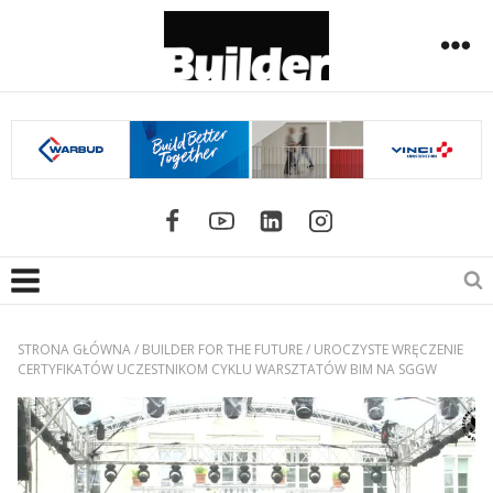
STRONA GŁÓWNA
/
BUILDER FOR THE FUTURE
/
UROCZYSTE WRĘCZENIE
CERTYFIKATÓW UCZESTNIKOM CYKLU WARSZTATÓW BIM NA SGGW