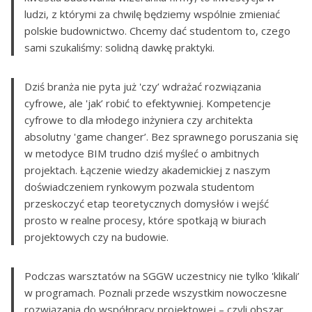
ludzi, z którymi za chwilę będziemy wspólnie zmieniać
polskie budownictwo. Chcemy dać studentom to, czego
sami szukaliśmy: solidną dawkę praktyki.
Dziś branża nie pyta już 'czy’ wdrażać rozwiązania
cyfrowe, ale 'jak’ robić to efektywniej. Kompetencje
cyfrowe to dla młodego inżyniera czy architekta
absolutny 'game changer’. Bez sprawnego poruszania się
w metodyce BIM trudno dziś myśleć o ambitnych
projektach. Łączenie wiedzy akademickiej z naszym
doświadczeniem rynkowym pozwala studentom
przeskoczyć etap teoretycznych domysłów i wejść
prosto w realne procesy, które spotkają w biurach
projektowych czy na budowie.
Podczas warsztatów na SGGW uczestnicy nie tylko 'klikali’
w programach. Poznali przede wszystkim nowoczesne
rozwiązania do współpracy projektowej – czyli obszar,