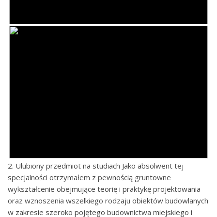
2. Ulubiony przedmiot na studiach Jako absolwent tej
specjalności otrzymałem z pewnością gruntowne
wykształcenie obejmujące teorię i praktykę projektowania
oraz wznoszenia wszelkiego rodzaju obiektów budowlanych
w zakresie szeroko pojętego budownictwa miejskiego i