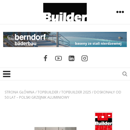
STRONA GŁÓWNA
/
TOPBUILDER
/
TOPBUILDER 2025
/
DOSKONAŁY OD
50 LAT – POLSKI GRZEJNIK ALUMINIOWY