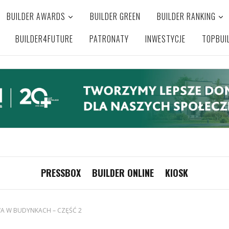
BUILDER AWARDS
BUILDER GREEN
BUILDER RANKING
BUILDER4FUTURE
PATRONATY
INWESTYCJE
TOPBUI
PRESSBOX
BUILDER ONLINE
KIOSK
A W BUDYNKACH – CZĘŚĆ 2