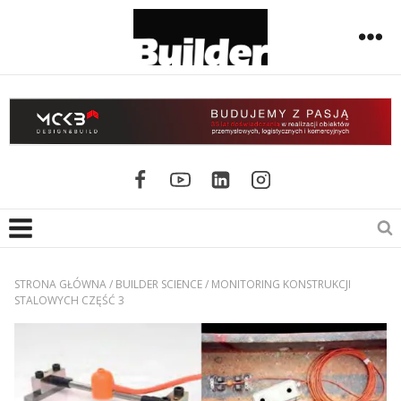
STRONA GŁÓWNA
/
BUILDER SCIENCE
/
MONITORING KONSTRUKCJI
STALOWYCH CZĘŚĆ 3