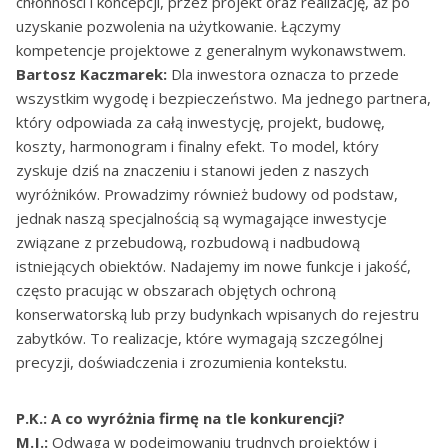
chłonności i koncepcji, przez projekt oraz realizację, aż po
uzyskanie pozwolenia na użytkowanie. Łączymy
kompetencje projektowe z generalnym wykonawstwem.
Bartosz Kaczmarek:
Dla inwestora oznacza to przede
wszystkim wygodę i bezpieczeństwo. Ma jednego partnera,
który odpowiada za całą inwestycję, projekt, budowę,
koszty, harmonogram i finalny efekt. To model, który
zyskuje dziś na znaczeniu i stanowi jeden z naszych
wyróżników. Prowadzimy również budowy od podstaw,
jednak naszą specjalnością są wymagające inwestycje
związane z przebudową, rozbudową i nadbudową
istniejących obiektów. Nadajemy im nowe funkcje i jakość,
często pracując w obszarach objętych ochroną
konserwatorską lub przy budynkach wpisanych do rejestru
zabytków. To realizacje, które wymagają szczególnej
precyzji, doświadczenia i zrozumienia kontekstu.
P.K.: A co wyróżnia firmę na tle konkurencji?
M.J.:
Odwaga w podejmowaniu trudnych projektów i