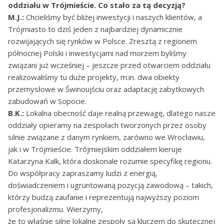
oddziału w Trójmieście. Co stało za tą decyzją?
M.J.:
Chcieliśmy być bliżej inwestycji i naszych klientów, a
Trójmiasto to dziś jeden z najbardziej dynamicznie
rozwijających się rynków w Polsce. Zresztą z regionem
północnej Polski i inwestycjami nad morzem byliśmy
związani już wcześniej – jeszcze przed otwarciem oddziału
realizowaliśmy tu duże projekty, m.in. dwa obiekty
przemysłowe w Świnoujściu oraz adaptację zabytkowych
zabudowań w Sopocie.
B.K.:
Lokalna obecność daje realną przewagę, dlatego nasze
oddziały opieramy na zespołach tworzonych przez osoby
silnie związane z danym rynkiem, zarówno we Wrocławiu,
jak i w Trójmieście. Trójmiejskim oddziałem kieruje
Katarzyna Kalk, która doskonale rozumie specyfikę regionu.
Do współpracy zapraszamy ludzi z energią,
doświadczeniem i ugruntowaną pozycją zawodową – takich,
którzy budzą zaufanie i reprezentują najwyższy poziom
profesjonalizmu. Wierzymy,
że to właśnie silne lokalne zespoły są kluczem do skutecznej