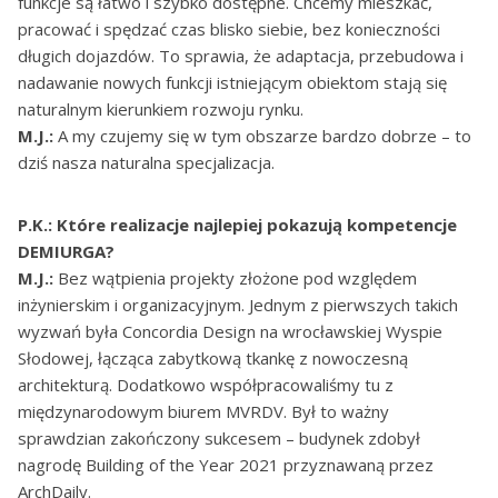
funkcje są łatwo i szybko dostępne. Chcemy mieszkać,
pracować i spędzać czas blisko siebie, bez konieczności
długich dojazdów. To sprawia, że adaptacja, przebudowa i
nadawanie nowych funkcji istniejącym obiektom stają się
naturalnym kierunkiem rozwoju rynku.
M.J.:
A my czujemy się w tym obszarze bardzo dobrze – to
dziś nasza naturalna specjalizacja.
P.K.: Które realizacje najlepiej pokazują kompetencje
DEMIURGA?
M.J.:
Bez wątpienia projekty złożone pod względem
inżynierskim i organizacyjnym. Jednym z pierwszych takich
wyzwań była Concordia Design na wrocławskiej Wyspie
Słodowej, łącząca zabytkową tkankę z nowoczesną
architekturą. Dodatkowo współpracowaliśmy tu z
międzynarodowym biurem MVRDV. Był to ważny
sprawdzian zakończony sukcesem – budynek zdobył
nagrodę Building of the Year 2021 przyznawaną przez
ArchDaily.