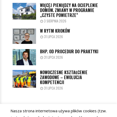
WIĘCEJ PIENIĘDZY NA OCIEPLENIE
DOMÓW. ZMIANY W PROGRAMIE
„CZYSTE POWIETRZE”
3 SIERPNIA 2026
W RYTM KROKÓW
31 LIPCA 2026
BHP. OD PROCEDUR DO PRAKTYKI
31 LIPCA 2026
NOWOCZESNE KSZTAŁCENIE
ZAWODOWE – EWOLUCJA
KOMPETENCJI
31 LIPCA 2026
Nasza strona internetowa używa plików cookies (tzw.
KATEGORIE