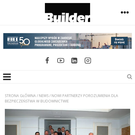
STRONA GŁÓWNA
/
NEWS
/
NOWI PARTNERZY POROZUMIENIA DLA
BEZPIECZEŃSTWA W BUDOWNICTWIE